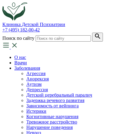
Клиника
Детской Психиатрии
+7 (495) 182-00-42
Поиск по сайту
О нас
Врачи
Заболевания
Агрессия
Анорексия
Аутизм
Депрессия
Детский церебральный паралич
Задержка речевого развития
Зависимость от вейпинга
Истерики
Когнитивные нарушения
Тревожное расстройство
Нарушение поведения
Невроз