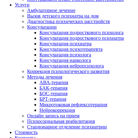
Услуги
Амбулаторное лечение
Вызов детского психиатра на дом
Диагностика психических расстройств
Консультации
Консультация подросткового психолога
Консультация подросткового психиатра
Консультация психиатра
Консультация психотерапевта
Консультация психолога
Консультация нарколога
Консультация нейропсихолога
Коррекция психологического развития
Методы лечения
АВА-терапия
БАК-терапия
БОС-терапия
БРТ-терапия
Микротоковая рефлексотерапия
Нейрокоррекция
Онлайн запись на прием
Психосоциальная реабилитация
Стационарное отделение психиатрии
Стоимость
Контакты