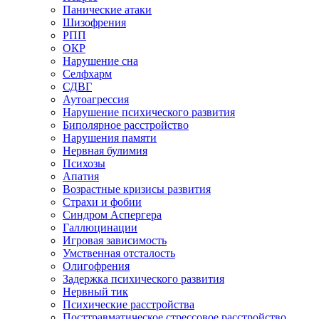
Панические атаки
Шизофрения
РПП
ОКР
Нарушение сна
Селфхарм
СДВГ
Аутоагрессия
Нарушение психического развития
Биполярное расстройство
Нарушения памяти
Нервная булимия
Психозы
Апатия
Возрастные кризисы развития
Страхи и фобии
Синдром Аспергера
Галлюцинации
Игровая зависимость
Умственная отсталость
Олигофрения
Задержка психического развития
Нервный тик
Психические расстройства
Посттравматическое стрессовое расстройство