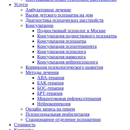
Услуги
Амбулаторное лечение
Вызов детского психиатра на дом
Диагностика психических расстройств
Консультации
Подростковый психолог в Москве
Консультация подросткового психиатра
Консультация психиатра
Консультация психотерапевта
Консультация психолога
Консультация нарколога
Консультация нейропсихолога
Коррекция психологического развития
Методы лечения
АВА-терапия
БАК-терапия
БОС-терапия
БРТ-терапия
Микротоковая рефлексотерапия
Нейрокоррекция
Онлайн запись на прием
Психосоциальная реабилитация
Стационарное отделение психиатрии
Стоимость
Контакты