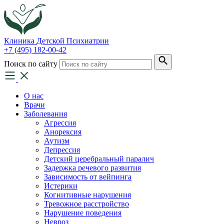
Клиника
Детской Психиатрии
+7 (495) 182-00-42
Поиск по сайту
О нас
Врачи
Заболевания
Агрессия
Анорексия
Аутизм
Депрессия
Детский церебральный паралич
Задержка речевого развития
Зависимость от вейпинга
Истерики
Когнитивные нарушения
Тревожное расстройство
Нарушение поведения
Невроз