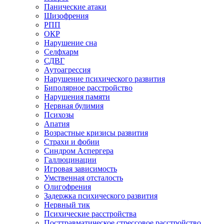
Панические атаки
Шизофрения
РПП
ОКР
Нарушение сна
Селфхарм
СДВГ
Аутоагрессия
Нарушение психического развития
Биполярное расстройство
Нарушения памяти
Нервная булимия
Психозы
Апатия
Возрастные кризисы развития
Страхи и фобии
Синдром Аспергера
Галлюцинации
Игровая зависимость
Умственная отсталость
Олигофрения
Задержка психического развития
Нервный тик
Психические расстройства
Посттравматическое стрессовое расстройство