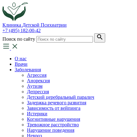
Клиника
Детской Психиатрии
+7 (495) 182-00-42
Поиск по сайту
О нас
Врачи
Заболевания
Агрессия
Анорексия
Аутизм
Депрессия
Детский церебральный паралич
Задержка речевого развития
Зависимость от вейпинга
Истерики
Когнитивные нарушения
Тревожное расстройство
Нарушение поведения
Невроз