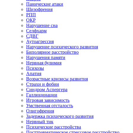
Панические атаки
Шизофрения
РПП
ОКР
Нарушение сна
Селфхарм
СДВГ
Аутоагрессия
Нарушение психического развития
Биполярное расстройство
Нарушения памяти
Нервная булимия
Психозы
Апатия
Возрастные кризисы развития
Страхи и фобии
Синдром Аспергера
Галлюцинации
Игровая зависимость
Умственная отсталость
Олигофрения
Задержка психического развития
Нервный тик
Психические расстройства
Посттравматическое стрессовое расстройство