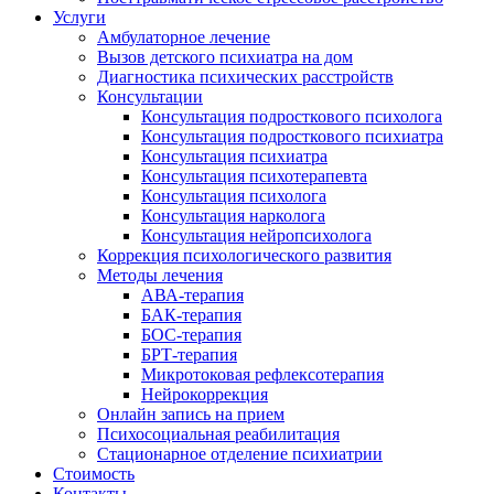
Услуги
Амбулаторное лечение
Вызов детского психиатра на дом
Диагностика психических расстройств
Консультации
Консультация подросткового психолога
Консультация подросткового психиатра
Консультация психиатра
Консультация психотерапевта
Консультация психолога
Консультация нарколога
Консультация нейропсихолога
Коррекция психологического развития
Методы лечения
АВА-терапия
БАК-терапия
БОС-терапия
БРТ-терапия
Микротоковая рефлексотерапия
Нейрокоррекция
Онлайн запись на прием
Психосоциальная реабилитация
Стационарное отделение психиатрии
Стоимость
Контакты