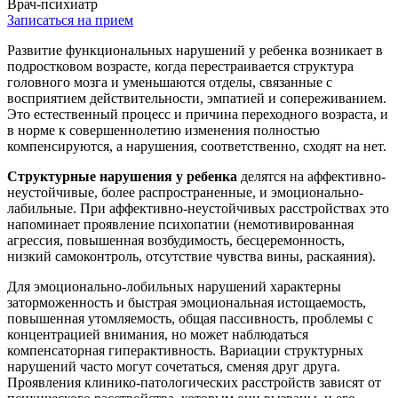
Врач-психиатр
Записаться на прием
Развитие функциональных нарушений у ребенка возникает в
подростковом возрасте, когда перестраивается структура
головного мозга и уменьшаются отделы, связанные с
восприятием действительности, эмпатией и сопереживанием.
Это естественный процесс и причина переходного возраста, и
в норме к совершеннолетию изменения полностью
компенсируются, а нарушения, соответственно, сходят на нет.
Структурные нарушения у ребенка
делятся на аффективно-
неустойчивые, более распространенные, и эмоционально-
лабильные. При аффективно-неустойчивых расстройствах это
напоминает проявление психопатии (немотивированная
агрессия, повышенная возбудимость, бесцеремонность,
низкий самоконтроль, отсутствие чувства вины, раскаяния).
Для эмоционально-лобильных нарушений характерны
заторможенность и быстрая эмоциональная истощаемость,
повышенная утомляемость, общая пассивность, проблемы с
концентрацией внимания, но может наблюдаться
компенсаторная гиперактивность. Вариации структурных
нарушений часто могут сочетаться, сменяя друг друга.
Проявления клинико-патологических расстройств зависят от