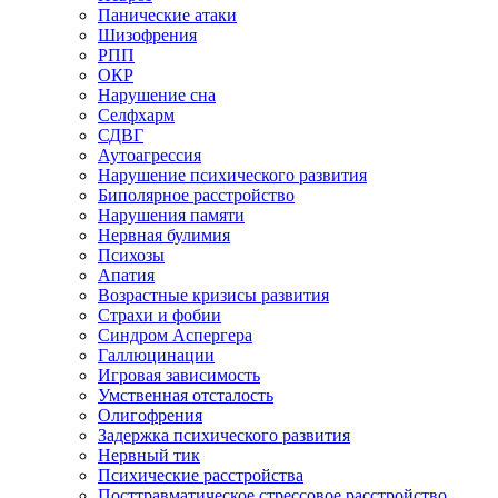
Панические атаки
Шизофрения
РПП
ОКР
Нарушение сна
Селфхарм
СДВГ
Аутоагрессия
Нарушение психического развития
Биполярное расстройство
Нарушения памяти
Нервная булимия
Психозы
Апатия
Возрастные кризисы развития
Страхи и фобии
Синдром Аспергера
Галлюцинации
Игровая зависимость
Умственная отсталость
Олигофрения
Задержка психического развития
Нервный тик
Психические расстройства
Посттравматическое стрессовое расстройство