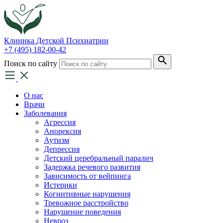
Клиника
Детской Психиатрии
+7 (495) 182-00-42
Поиск по сайту
О нас
Врачи
Заболевания
Агрессия
Анорексия
Аутизм
Депрессия
Детский церебральный паралич
Задержка речевого развития
Зависимость от вейпинга
Истерики
Когнитивные нарушения
Тревожное расстройство
Нарушение поведения
Невроз