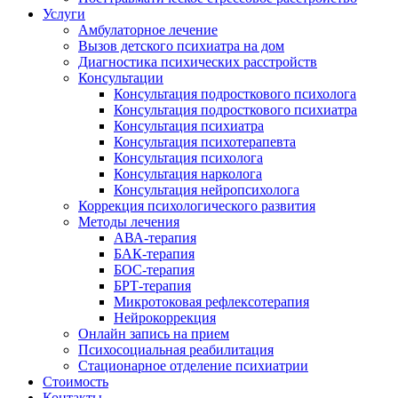
Услуги
Амбулаторное лечение
Вызов детского психиатра на дом
Диагностика психических расстройств
Консультации
Консультация подросткового психолога
Консультация подросткового психиатра
Консультация психиатра
Консультация психотерапевта
Консультация психолога
Консультация нарколога
Консультация нейропсихолога
Коррекция психологического развития
Методы лечения
АВА-терапия
БАК-терапия
БОС-терапия
БРТ-терапия
Микротоковая рефлексотерапия
Нейрокоррекция
Онлайн запись на прием
Психосоциальная реабилитация
Стационарное отделение психиатрии
Стоимость
Контакты