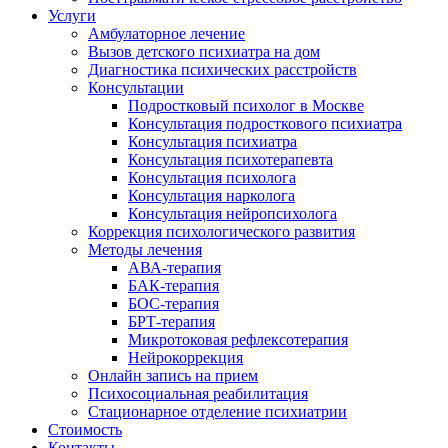
Услуги
Амбулаторное лечение
Вызов детского психиатра на дом
Диагностика психических расстройств
Консультации
Подростковый психолог в Москве
Консультация подросткового психиатра
Консультация психиатра
Консультация психотерапевта
Консультация психолога
Консультация нарколога
Консультация нейропсихолога
Коррекция психологического развития
Методы лечения
АВА-терапия
БАК-терапия
БОС-терапия
БРТ-терапия
Микротоковая рефлексотерапия
Нейрокоррекция
Онлайн запись на прием
Психосоциальная реабилитация
Стационарное отделение психиатрии
Стоимость
Контакты