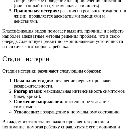
специфическое поведение для привлечения внимания
(
наигранный плач, чрезмерная активность).
Правильная истерия:
реакция на реальные трудности в
жизни, проявляется адекватными эмоциями и
действиями.
Классификация видов помогает выявить
причины
и выбрать
наиболее адекватные методы решения проблем, что в свою
очередь содействует развитию эмоциональной устойчивости
и психического здоровья ребенка.
Стадии истерии
Стадии истерики различают следующим образом:
Начальная стадия
:
появление первых признаков
раздражительности.
Разгар атаки:
максимальная интенсивность симптомов
(плач, крики).
Снижение напряжения:
постепенное угасание
симптомов.
Успокоение:
возвращение к нормальному состоянию.
В каждом из этих этапов важно проявлять терпение и
понимание, помогая ребенку справляться с его эмоциями и