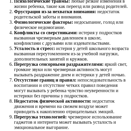
Психологические травмы:
любые резкие изменения в
жизни ребенка, такие как переезд или развод
родителей
.
Фрустрация из-за нехватки внимания:
недостаток
родительской заботы и внимания.
Физиологические факторы:
недосыпание, голод или
физическое недомогание.
Конфликты со сверстниками:
истерия у подростков
вызванная чрезмерным давлением в школе,
конфликтами с друзьями или издевательствами.
Усталость и стресс:
истерия у детей школьного возраста
вызванная переутомлением из-за учебной нагрузки,
дополнительных занятий и кружков.
Перегрузка сенсорными раздражителями:
яркий свет,
громкие звуки или чрезмерная активность могут
вызывать раздражение днем и
истерики у детей ночью.
Отсутствие границ и правил:
непоследовательность в
воспитании и отсутствие четких правил поведения
могут вызывать у ребенка чувство неуверенности и
истерики без причины у подростков.
Недостаток физической активности:
недостаток
движения и времени на свежем воздухе может
приводить к накоплению отрицательных эмоций.
Перегрузка технологией:
чрезмерное использование
гаджетов и интернета может вызывать усталость и
эмоциональное выгорание.