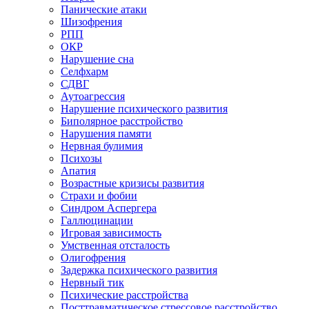
Панические атаки
Шизофрения
РПП
ОКР
Нарушение сна
Селфхарм
СДВГ
Аутоагрессия
Нарушение психического развития
Биполярное расстройство
Нарушения памяти
Нервная булимия
Психозы
Апатия
Возрастные кризисы развития
Страхи и фобии
Синдром Аспергера
Галлюцинации
Игровая зависимость
Умственная отсталость
Олигофрения
Задержка психического развития
Нервный тик
Психические расстройства
Посттравматическое стрессовое расстройство