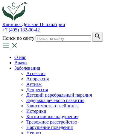
Клиника
Детской Психиатрии
+7 (495) 182-00-42
Поиск по сайту
О нас
Врачи
Заболевания
Агрессия
Анорексия
Аутизм
Депрессия
Детский церебральный паралич
Задержка речевого развития
Зависимость от вейпинга
Истерики
Когнитивные нарушения
Тревожное расстройство
Нарушение поведения
Невроз