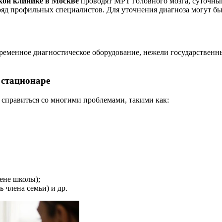
кой клинике
в Москве
проводят МРТ головного мозга, суточны
яд профильных специалистов. Для уточнения диагноза могут б
временное диагностическое оборудование, нежели государственн
 стационаре
справиться со многими проблемами, такими как:
ене школы);
 члена семьи) и др.