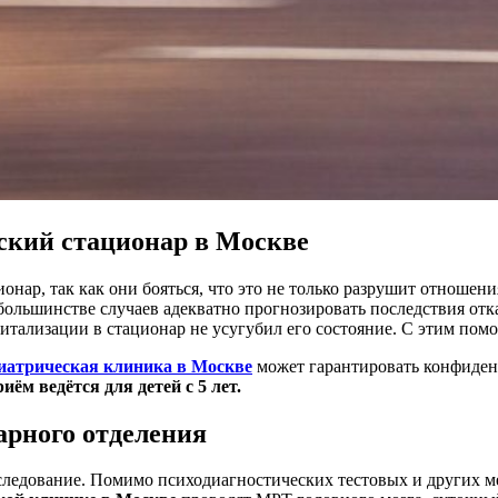
ский стационар в Москве
ар, так как они бояться, что это не только разрушит отношения
 большинстве случаев адекватно прогнозировать последствия отк
итализации в стационар не усугубил его состояние. С этим пом
хиатрическая клиника в Москве
может гарантировать конфиденц
иём ведётся для детей с 5 лет.
арного отделения
следование. Помимо психодиагностических тестовых и других м