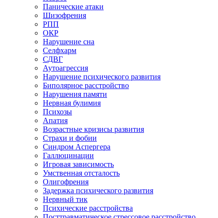
Панические атаки
Шизофрения
РПП
ОКР
Нарушение сна
Селфхарм
СДВГ
Аутоагрессия
Нарушение психического развития
Биполярное расстройство
Нарушения памяти
Нервная булимия
Психозы
Апатия
Возрастные кризисы развития
Страхи и фобии
Синдром Аспергера
Галлюцинации
Игровая зависимость
Умственная отсталость
Олигофрения
Задержка психического развития
Нервный тик
Психические расстройства
Посттравматическое стрессовое расстройство