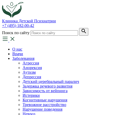
Клиника
Детской Психиатрии
+7 (495) 182-00-42
Поиск по сайту
О нас
Врачи
Заболевания
Агрессия
Анорексия
Аутизм
Депрессия
Детский церебральный паралич
Задержка речевого развития
Зависимость от вейпинга
Истерики
Когнитивные нарушения
Тревожное расстройство
Нарушение поведения
Невроз