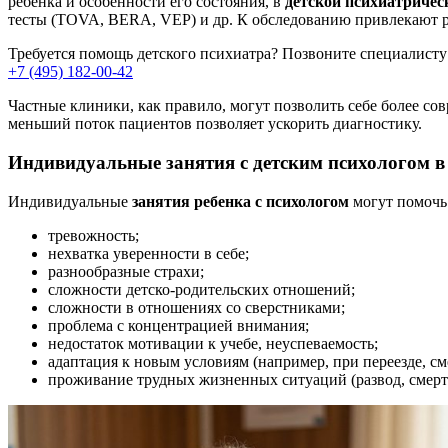
ребенка и особенности его состояния, в
детской психиатричес
тесты (TOVA, BERA, VEP) и др. К обследованию привлекают р
Требуется помощь детского психиатра?
Позвоните специалисту
+7 (495) 182-00-42
Частные клиники, как правило, могут позволить себе более со
меньший поток пациентов позволяет ускорить диагностику.
Индивидуальные занятия с детским психологом в
Индивидуальные
занятия ребенка с психологом
могут помочь 
тревожность;
нехватка уверенности в себе;
разнообразные страхи;
сложности детско-родительских отношений;
сложности в отношениях со сверстниками;
проблема с концентрацией внимания;
недостаток мотивации к учебе, неуспеваемость;
адаптация к новым условиям (например, при переезде, см
проживание трудных жизненных ситуаций (развод, смерть