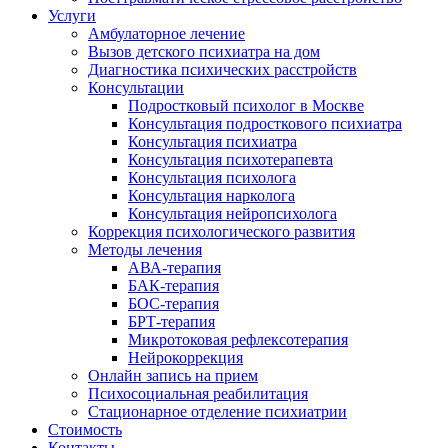
Услуги
Амбулаторное лечение
Вызов детского психиатра на дом
Диагностика психических расстройств
Консультации
Подростковый психолог в Москве
Консультация подросткового психиатра
Консультация психиатра
Консультация психотерапевта
Консультация психолога
Консультация нарколога
Консультация нейропсихолога
Коррекция психологического развития
Методы лечения
АВА-терапия
БАК-терапия
БОС-терапия
БРТ-терапия
Микротоковая рефлексотерапия
Нейрокоррекция
Онлайн запись на прием
Психосоциальная реабилитация
Стационарное отделение психиатрии
Стоимость
Контакты