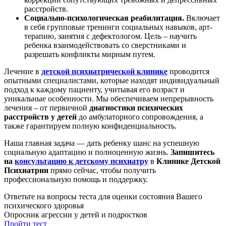
расстройств.
Социально-психологическая реабилитация.
Включает
в себя групповые тренинги социальных навыков, арт-
терапию, занятия с дефектологом. Цель – научить
ребенка взаимодействовать со сверстниками и
разрешать конфликты мирным путем.
Лечение в
детской психиатрической клинике
проводится
опытными специалистами, которые находят индивидуальный
подход к каждому пациенту, учитывая его возраст и
уникальные особенности. Мы обеспечиваем непрерывность
лечения – от первичной
диагностики психических
расстройств у детей
до амбулаторного сопровождения, а
также гарантируем полную конфиденциальность.
Наша главная задача — дать ребенку шанс на успешную
социальную адаптацию и полноценную жизнь.
Запишитесь
на
консультацию к детскому психиатру
в
Клинике Детской
Психиатрии
прямо сейчас, чтобы получить
профессиональную помощь и поддержку.
Ответьте на вопросы теста для оценки состояния Вашего
психического здоровья
Опросник агрессии у детей и подростков
Пройти тест