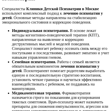
Специалисты
Клиники Детской Психиатрии в Москве
используют комплексный подход к
лечению психопатии у
детей
. Основные методы направлены на стабилизацию
эмоционального состояния и коррекцию поведения.
Индивидуальная психотерапия.
В основе лежат
методы когнитивно-поведенческой терапии (КПТ),
направленные на выявление и коррекцию
деструктивных мыслей и моделей поведения.
Специалист помогает ребенку осознать связь между его
поступками и последствиями, развивает эмпатию и учит
навыкам управления гневом.
Семейная психотерапия.
Работа с семьей является
обязательным компонентом
лечения психопатии у
детей
. Психотерапевт помогает родителям выработать
единую и последовательную стратегию воспитания,
установить четкие границы и научиться эффективно
взаимодействовать с ребенком, не поддаваясь на
манипуляции.
Медикаментозная терапия.
Фармакотерапия
назначается строго по показаниям для купирования
тяжелых симптомов. Врач-психиатр может назначить
препараты для снижения импульсивности, агрессии или
коррекции сопутствующих тревожных и депрессивных