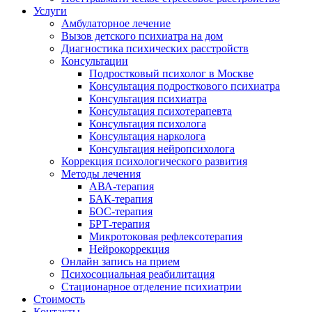
Услуги
Амбулаторное лечение
Вызов детского психиатра на дом
Диагностика психических расстройств
Консультации
Подростковый психолог в Москве
Консультация подросткового психиатра
Консультация психиатра
Консультация психотерапевта
Консультация психолога
Консультация нарколога
Консультация нейропсихолога
Коррекция психологического развития
Методы лечения
АВА-терапия
БАК-терапия
БОС-терапия
БРТ-терапия
Микротоковая рефлексотерапия
Нейрокоррекция
Онлайн запись на прием
Психосоциальная реабилитация
Стационарное отделение психиатрии
Стоимость
Контакты