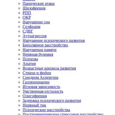
Панические атаки
Шизофрения
РПП
ОКР
Нарушение сна
Селфхарм
СДВГ
Аутоагрессия
Нарушение психического развития
Биполярное расстройство
Нарушения памяти
Нервная булимия
Психозы
Апатия
Возрастные кризисы развития
Страхи и фобии
Синдром Аспергера
Галлюцинации
Игровая зависимость
Умственная отсталость
Олигофрения
Задержка психического развития
Нервный тик
Психические расстройства
Посттравматическое стрессовое расстройство