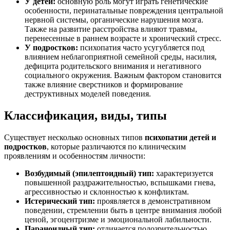
У детей:
основную роль могут играть генетические
особенности, перинатальные повреждения центральной
нервной системы, органические нарушения мозга.
Также на развитие расстройства влияют травмы,
перенесенные в раннем возрасте и хронический стресс.
У подростков:
психопатия часто усугубляется под
влиянием неблагоприятной семейной среды, насилия,
дефицита родительского внимания и негативного
социального окружения. Важным фактором становится
также влияние сверстников и формирование
деструктивных моделей поведения.
Классификация, виды, типы
Существует несколько основных типов
психопатии детей и
подростков
, которые различаются по клиническим
проявлениям и особенностям личности:
Возбудимый (эпилептоидный) тип:
характеризуется
повышенной раздражительностью, вспышками гнева,
агрессивностью и склонностью к конфликтам.
Истерический тип:
проявляется в демонстративном
поведении, стремлении быть в центре внимания любой
ценой, эгоцентризме и эмоциональной лабильности.
Параноидный тип:
отличается подозрительностью,