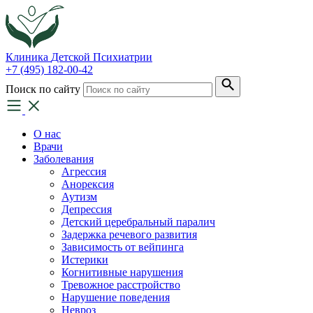
Клиника
Детской Психиатрии
+7 (495) 182-00-42
Поиск по сайту
О нас
Врачи
Заболевания
Агрессия
Анорексия
Аутизм
Депрессия
Детский церебральный паралич
Задержка речевого развития
Зависимость от вейпинга
Истерики
Когнитивные нарушения
Тревожное расстройство
Нарушение поведения
Невроз