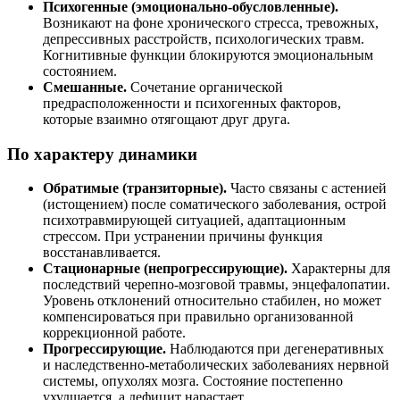
Психогенные (эмоционально-обусловленные).
Возникают на фоне хронического стресса, тревожных,
депрессивных расстройств, психологических травм.
Когнитивные функции блокируются эмоциональным
состоянием.
Смешанные.
Сочетание органической
предрасположенности и психогенных факторов,
которые взаимно отягощают друг друга.
По характеру динамики
Обратимые (транзиторные).
Часто связаны с астенией
(истощением) после соматического заболевания, острой
психотравмирующей ситуацией, адаптационным
стрессом. При устранении причины функция
восстанавливается.
Стационарные (непрогрессирующие).
Характерны для
последствий черепно-мозговой травмы, энцефалопатии.
Уровень отклонений относительно стабилен, но может
компенсироваться при правильно организованной
коррекционной работе.
Прогрессирующие.
Наблюдаются при дегенеративных
и наследственно-метаболических заболеваниях нервной
системы, опухолях мозга. Состояние постепенно
ухудшается, а дефицит нарастает.