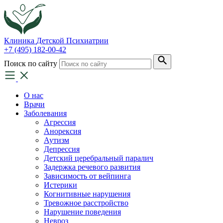
Клиника
Детской Психиатрии
+7 (495) 182-00-42
Поиск по сайту
О нас
Врачи
Заболевания
Агрессия
Анорексия
Аутизм
Депрессия
Детский церебральный паралич
Задержка речевого развития
Зависимость от вейпинга
Истерики
Когнитивные нарушения
Тревожное расстройство
Нарушение поведения
Невроз