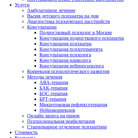
Услуги
Амбулаторное лечение
Вызов детского психиатра на дом
Диагностика психических расстройств
Консультации
Подростковый психолог в Москве
Консультация подросткового психиатра
Консультация психиатра
Консультация психотерапевта
Консультация психолога
Консультация нарколога
Консультация нейропсихолога
Коррекция психологического развития
Методы лечения
АВА-терапия
БАК-терапия
БОС-терапия
БРТ-терапия
Микротоковая рефлексотерапия
Нейрокоррекция
Онлайн запись на прием
Психосоциальная реабилитация
Стационарное отделение психиатрии
Стоимость
Контакты