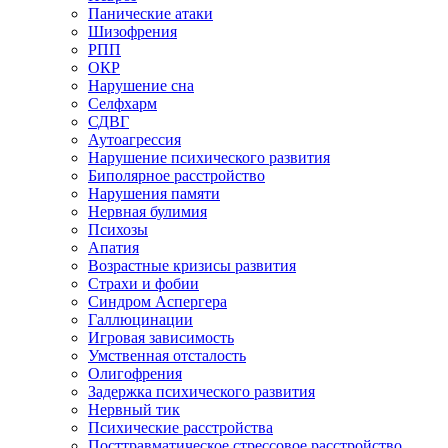
Панические атаки
Шизофрения
РПП
ОКР
Нарушение сна
Селфхарм
СДВГ
Аутоагрессия
Нарушение психического развития
Биполярное расстройство
Нарушения памяти
Нервная булимия
Психозы
Апатия
Возрастные кризисы развития
Страхи и фобии
Синдром Аспергера
Галлюцинации
Игровая зависимость
Умственная отсталость
Олигофрения
Задержка психического развития
Нервный тик
Психические расстройства
Посттравматическое стрессовое расстройство