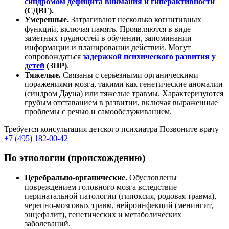
синдромом дефицита внимания и гиперактивности
(СДВГ).
Умеренные.
Затрагивают несколько когнитивных
функций, включая память. Проявляются в виде
заметных трудностей в обучении, запоминании
информации и планировании действий. Могут
сопровождаться
задержкой психического развития у
детей
(ЗПР)
.
Тяжелые.
Связаны с серьезными органическими
поражениями мозга, такими как генетические аномалии
(синдром Дауна) или тяжелые травмы. Характеризуются
грубым отставанием в развитии, включая выраженные
проблемы с речью и самообслуживанием.
Требуется консультация детского психиатра
Позвоните врачу
+7 (495) 182-00-42
По этиологии (происхождению)
Церебрально-органические.
Обусловлены
повреждением головного мозга вследствие
перинатальной патологии (гипоксия, родовая травма),
черепно-мозговых травм, нейроинфекций (менингит,
энцефалит), генетических и метаболических
заболеваний.