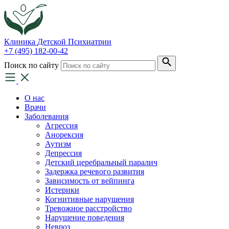
Клиника
Детской Психиатрии
+7 (495) 182-00-42
Поиск по сайту
О нас
Врачи
Заболевания
Агрессия
Анорексия
Аутизм
Депрессия
Детский церебральный паралич
Задержка речевого развития
Зависимость от вейпинга
Истерики
Когнитивные нарушения
Тревожное расстройство
Нарушение поведения
Невроз