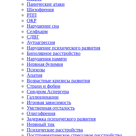
Панические атаки
Шизофрения
РПП
ОКР
Нарушение сна
Селфхарм
СДВГ
Аутоагрессия
Нарушение психического развития
Биполярное расстройство
Нарушения памяти
Нервная булимия
Психозы
Апатия
Возрастные кризисы развития
Страхи и фобии
Синдром Аспергера
Галлюцинации
Игровая зависимость
Умственная отсталость
Олигофрения
Задержка психического развития
Нервный тик
Психические расстройства
Посттравматическое стрессовое расстройство