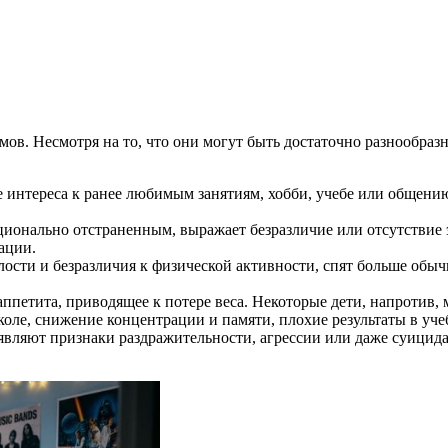
омов. Несмотря на то, что они могут быть достаточно разнообр
 интереса к ранее любимым занятиям, хобби, учебе или общению 
ионально отстраненным, выражает безразличие или отсутствие 
ации.
лости и безразличия к физической активности, спят больше об
петита, приводящее к потере веса. Некоторые дети, напротив, м
оле, снижение концентрации и памяти, плохие результаты в учеб
являют признаки раздражительности, агрессии или даже суицид