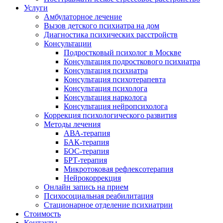
Услуги
Амбулаторное лечение
Вызов детского психиатра на дом
Диагностика психических расстройств
Консультации
Подростковый психолог в Москве
Консультация подросткового психиатра
Консультация психиатра
Консультация психотерапевта
Консультация психолога
Консультация нарколога
Консультация нейропсихолога
Коррекция психологического развития
Методы лечения
АВА-терапия
БАК-терапия
БОС-терапия
БРТ-терапия
Микротоковая рефлексотерапия
Нейрокоррекция
Онлайн запись на прием
Психосоциальная реабилитация
Стационарное отделение психиатрии
Стоимость
Контакты