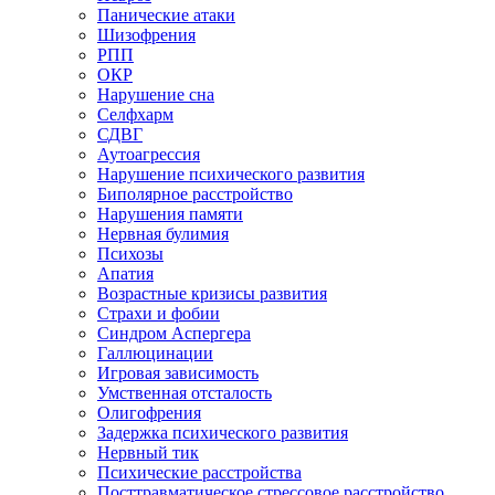
Панические атаки
Шизофрения
РПП
ОКР
Нарушение сна
Селфхарм
СДВГ
Аутоагрессия
Нарушение психического развития
Биполярное расстройство
Нарушения памяти
Нервная булимия
Психозы
Апатия
Возрастные кризисы развития
Страхи и фобии
Синдром Аспергера
Галлюцинации
Игровая зависимость
Умственная отсталость
Олигофрения
Задержка психического развития
Нервный тик
Психические расстройства
Посттравматическое стрессовое расстройство