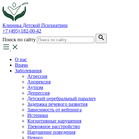
Клиника
Детской Психиатрии
+7 (495) 182-00-42
Поиск по сайту
О нас
Врачи
Заболевания
Агрессия
Анорексия
Аутизм
Депрессия
Детский церебральный паралич
Задержка речевого развития
Зависимость от вейпинга
Истерики
Когнитивные нарушения
Тревожное расстройство
Нарушение поведения
Невроз