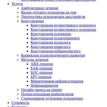
Услуги
Амбулаторное лечение
Вызов детского психиатра на дом
Диагностика психических расстройств
Консультации
Консультация подросткового психолога
Консультация подросткового психиатра
Консультация психиатра
Консультация психотерапевта
Консультация психолога
Консультация нарколога
Консультация нейропсихолога
Коррекция психологического развития
Методы лечения
АВА-терапия
БАК-терапия
БОС-терапия
БРТ-терапия
Микротоковая рефлексотерапия
Нейрокоррекция
Онлайн запись на прием
Психосоциальная реабилитация
Стационарное отделение психиатрии
Стоимость
Контакты