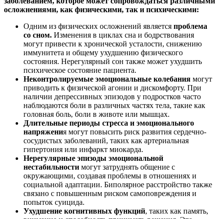
заболеванием, которое может сопровождаться различными
осложнениями, как физическими, так и психическими:
Одним из физических осложнений является
проблема
со сном.
Изменения в циклах сна и бодрствования
могут привести к хронической усталости, снижению
иммунитета и общему ухудшению физического
состояния. Нерегулярный сон также может ухудшить
психическое состояние пациента.
Неконтролируемые эмоциональные колебания
могут
приводить к физической агонии и дискомфорту. При
наличии депрессивных эпизодов у подростков часто
наблюдаются боли в различных частях тела, такие как
головная боль, боли в животе или мышцах.
Длительные периоды стресса и эмоционального
напряжени
я могут повысить риск развития сердечно-
сосудистых заболеваний, таких как артериальная
гипертония или инфаркт миокарда.
Нерегулярные эпизоды эмоциональной
нестабильности
могут затруднять общение с
окружающими, создавая проблемы в отношениях и
социальной адаптации. Биполярное расстройство также
связано с повышенным риском самоповреждения и
попыток суицида.
Ухудшение когнитивных функций
, таких как память,