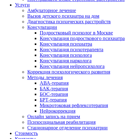
Услуги
Амбулаторное лечение
Вызов детского психиатра на дом
Диагностика психических расстройств
Консультации
Подростковый психолог в Москве
Консультация подросткового психиатра
Консультация психиатра
Консультация психотерапевта
Консультация психолога
Консультация нарколога
Консультация нейропсихолога
Коррекция психологического развития
Методы лечения
АВА-терапия
БАК-терапия
БОС-терапия
БРТ-терапия
Микротоковая рефлексотерапия
Нейрокоррекция
Онлайн запись на прием
Психосоциальная реабилитация
Стационарное отделение психиатрии
Стоимость
Контакты