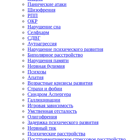
Панические атаки
Шизофрения
РПП
ОКР
Нарушение сна
Селфхарм
СДВГ
Аутоагрессия
Нарушение психического развития
Биполярное расстройство
Нарушения памяти
Нервная булимия
Психозы
Апатия
Возрастные кризисы развития
Страхи и фобии
Синдром Аспергера
Галлюцинации
Игровая зависимость
Умственная отсталость
Олигофрения
Задержка психического развития
Нервный тик
Психические расстройства
Посттравматическое стрессовое расстройство