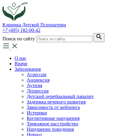
Клиника
Детской Психиатрии
+7 (495) 182-00-42
Поиск по сайту
О нас
Врачи
Заболевания
Агрессия
Анорексия
Аутизм
Депрессия
Детский церебральный паралич
Задержка речевого развития
Зависимость от вейпинга
Истерики
Когнитивные нарушения
Тревожное расстройство
Нарушение поведения
Невроз