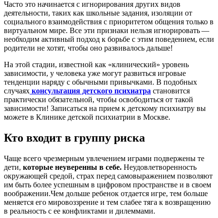
Часто это начинается с игнорирования других видов
деятельности, таких как школьные задания, изоляции от
социального взаимодействия с приоритетом общения только в
виртуальном мире. Все эти признаки нельзя игнорировать —
необходим активный подход к борьбе с этим поведением, если
родители не хотят, чтобы оно развивалось дальше!
На этой стадии, известной как «клинический» уровень
зависимости, у человека уже могут развиться игровые
тенденции наряду с обычными привычками. В подобных
случаях
консультация детского психиатра
становится
практически обязательной, чтобы освободиться от такой
зависимости! Записаться на прием к детскому психиатру вы
можете в Клинике детской психиатрии в Москве.
Кто входит в группу риска
Чаще всего чрезмерным увлечением играми подвержены те
дети,
которые неуверенны в себе.
Неудовлетворенность
окружающей средой, страх перед самовыражением позволяют
им быть более успешным в цифровом пространстве и в своем
воображении.Чем дольше ребенок отдается игре, тем больше
меняется его мировоззрение и тем слабее тяга к возвращению
в реальность с ее конфликтами и дилеммами.