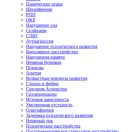
Панические атаки
Шизофрения
РПП
ОКР
Нарушение сна
Селфхарм
СДВГ
Аутоагрессия
Нарушение психического развития
Биполярное расстройство
Нарушения памяти
Нервная булимия
Психозы
Апатия
Возрастные кризисы развития
Страхи и фобии
Синдром Аспергера
Галлюцинации
Игровая зависимость
Умственная отсталость
Олигофрения
Задержка психического развития
Нервный тик
Психические расстройства
Посттравматическое стрессовое расстройство