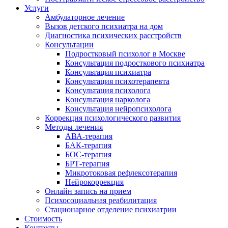
Услуги
Амбулаторное лечение
Вызов детского психиатра на дом
Диагностика психических расстройств
Консультации
Подростковый психолог в Москве
Консультация подросткового психиатра
Консультация психиатра
Консультация психотерапевта
Консультация психолога
Консультация нарколога
Консультация нейропсихолога
Коррекция психологического развития
Методы лечения
АВА-терапия
БАК-терапия
БОС-терапия
БРТ-терапия
Микротоковая рефлексотерапия
Нейрокоррекция
Онлайн запись на прием
Психосоциальная реабилитация
Стационарное отделение психиатрии
Стоимость
Контакты