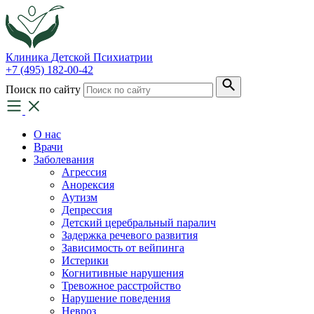
Клиника
Детской Психиатрии
+7 (495) 182-00-42
Поиск по сайту
О нас
Врачи
Заболевания
Агрессия
Анорексия
Аутизм
Депрессия
Детский церебральный паралич
Задержка речевого развития
Зависимость от вейпинга
Истерики
Когнитивные нарушения
Тревожное расстройство
Нарушение поведения
Невроз